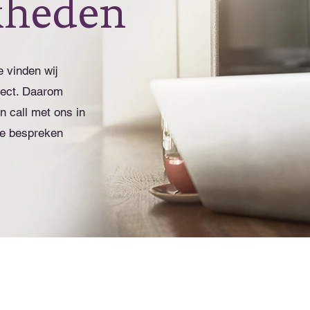
kheden
 vinden wij
pect. Daarom
n call met ons in
te bespreken