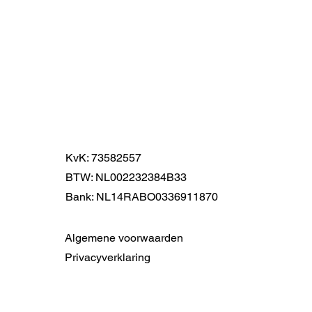
KvK: 73582557
BTW: NL002232384B33
Bank: NL14RABO0336911870
Algemene voorwaarden
Privacyverklaring