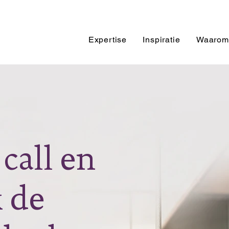
Expertise
Inspiratie
Waarom
call en
 de