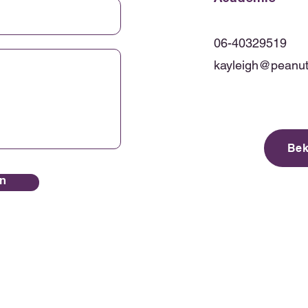
06-40329519
kayleigh@peanuts
Bek
n